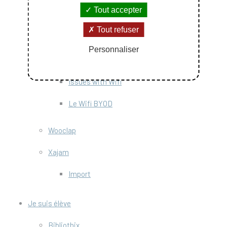
Tout accepter
RENdez-vous
Tout refuser
Wifi
Personnaliser
En cas de problème Wifi...
Issues with Wifi
Le Wifi BYOD
Wooclap
Xajam
Import
Je suis élève
Bibliothix