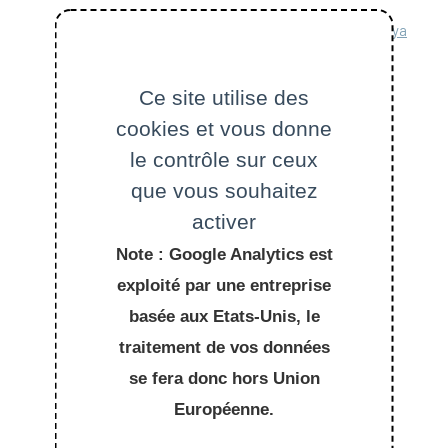
Migration du système téléphonique Avaya
Numéros
Ce site utilise des
Softphone
cookies et vous donne
le contrôle sur ceux
Comparatif des opérateurs mobiles
que vous souhaitez
Partage de connexion 4G/5G
activer
Note : Google Analytics est
VPN
exploité par une entreprise
Visioconférence
basée aux Etats-Unis, le
Visio
traitement de vos données
se fera donc hors Union
Zoom
Européenne.
Depuis une salle dediee