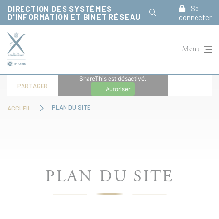
Panneau de gestion des cookies
DIRECTION DES SYSTÈMES
Se
D'INFORMATION ET BINET RÉSEAU
connecter
Menu
ShareThis est désactivé.
PARTAGER
Autoriser
PLAN DU SITE
ACCUEIL
PLAN DU SITE