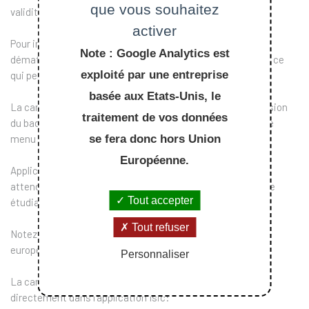
que vous souhaitez
validité.
activer
Pour information, la durée de validité d'une carte ISIC
Note : Google Analytics est
dématérialisée est de septembre à fin décembre (15 mois) ce
exploité par une entreprise
qui permet un recouvrement entre 2 années scolaires.
basée aux Etats-Unis, le
La carte ISIC dématérialisée est créée à partir de l'impression
traitement de vos données
du badge (avant cette impression, l'étudiant ne verra pas le
se fera donc hors Union
menu "ISIC" dans IP Paris campus).
Européenne.
Application pratique : les X en première année n'ont pas à
attendre leur retour sur le plateau pour disposer d'une carte
Tout accepter
étudiant.
Tout refuser
Notez que l'application affiche aussi la carte d'étudiant
européenne.
Personnaliser
La carte dématérialisée peut être également retrouvée
directement dans l'application Isic: