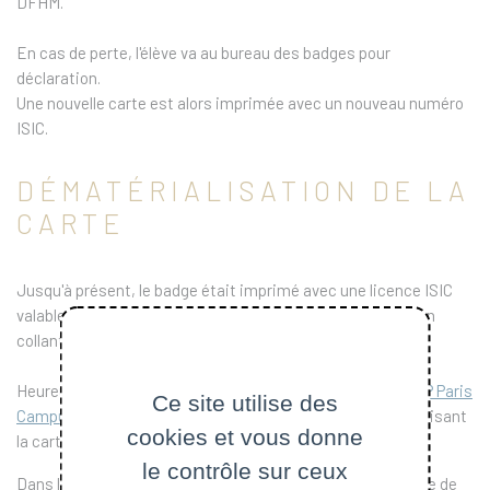
DFHM.
En cas de perte, l'élève va au bureau des badges pour
déclaration.
Une nouvelle carte est alors imprimée avec un nouveau numéro
ISIC.
DÉMATÉRIALISATION DE LA
CARTE
Jusqu'à présent, le badge était imprimé avec une licence ISIC
valable un an qui devait être prolongée à chaque rentrée, en
collant un timbre annuel sur le badge.
Heureusement la nouvelle version de l'application mobile
IP Paris
Ce site utilise des
Campus
permet de résoudre cette question en dématérialisant
cookies et vous donne
la carte ISIC.
le contrôle sur ceux
Dans le menu ISIC, l'étudiant affiche sa carte avec une date de