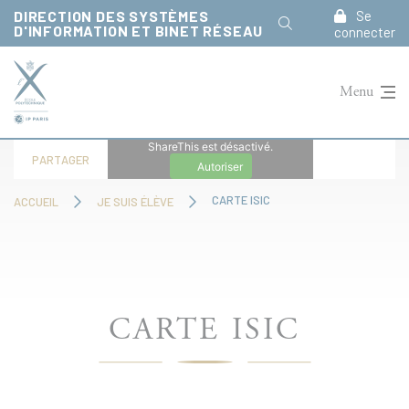
Panneau de gestion des cookies
DIRECTION DES SYSTÈMES
Se
D'INFORMATION ET BINET RÉSEAU
connecter
Menu
ShareThis est désactivé.
PARTAGER
Autoriser
CARTE ISIC
ACCUEIL
JE SUIS ÉLÈVE
CARTE ISIC