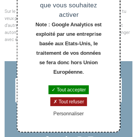
que vous souhaitez
Sur le site bibliothix.binets.fr, tu peux inscrire les livres que tu
activer
veux prêter et voir la liste de ceux que tu peux emprunter à
Note : Google Analytics est
d'autres personnes. En cliquant sur "emprunter", un mail est
automatiquement envoyé à la personne, puis tu peux t'arranger
exploité par une entreprise
avec elle pour aller le récupérer.
basée aux Etats-Unis, le
traitement de vos données
se fera donc hors Union
Européenne.
Tout accepter
Tout refuser
Personnaliser
L'ÉCOLE POLYTECHNIQUE EST MEMBRE FONDATEUR DE
L'INSTITUT POLYTECHNIQUE DE PARIS