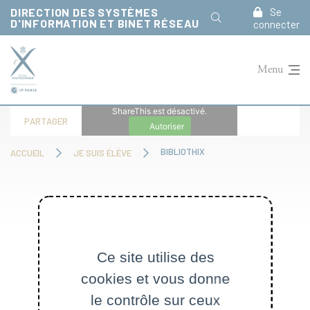
Panneau de gestion des cookies
DIRECTION DES SYSTÈMES
Se
D'INFORMATION ET BINET RÉSEAU
connecter
Menu
ShareThis est désactivé.
PARTAGER
Autoriser
BIBLIOTHIX
ACCUEIL
JE SUIS ÉLÈVE
BIBLIOTHIX
Ce site utilise des
cookies et vous donne
le contrôle sur ceux