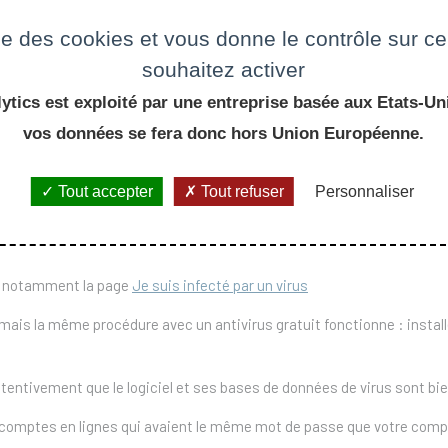
ssie de type
"hameçonnage".
[PJ(1]
ise des cookies et vous donne le contrôle sur 
que, celui-ci a été bloqué, conformément à la procédure en vigueur :
ht
souhaitez activer
ns et la dépollution d’usage et d’en apporter la preuve. Dans l’attente d
ytics est exploité par une entreprise basée aux Etats-Uni
vos données se fera donc hors Union Européenne.
Attention !
ée puis de demander la réactivation du compte.
si vous 
paru, votre compte sera à nouveau suspendu mais cette fois avec un
Tout accepter
Tout refuser
Personnaliser
 notamment la page
Je suis infecté par un virus
, mais la même procédure avec un antivirus gratuit fonctionne : installer
ttentivement que le logiciel et ses bases de données de virus sont bien
 comptes en lignes qui avaient le même mot de passe que votre compte