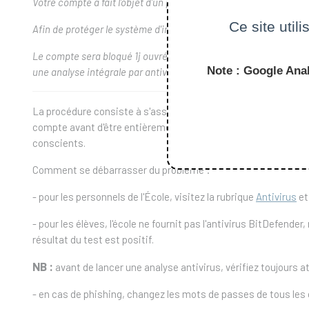
Votre compte a fait l'objet d'un piratage suite à une attaque réu
Ce site util
Afin de protéger le système d'information de l’École polytechni
Le compte sera bloqué 1j ouvré le temps de faire les vérificatio
Note : Google Anal
une analyse intégrale par antivirus.
La procédure consiste à s'assurer que la menace est supprim
compte avant d'être entièrement certain que la menace a dis
conscients.
Comment se débarrasser du problème :
- pour les personnels de l'École, visitez la rubrique
Antivirus
et
- pour les élèves, l'école ne fournit pas l'antivirus BitDefender
résultat du test est positif.
NB :
avant de lancer une analyse antivirus, vérifiez toujours a
- en cas de phishing, changez les mots de passes de tous les