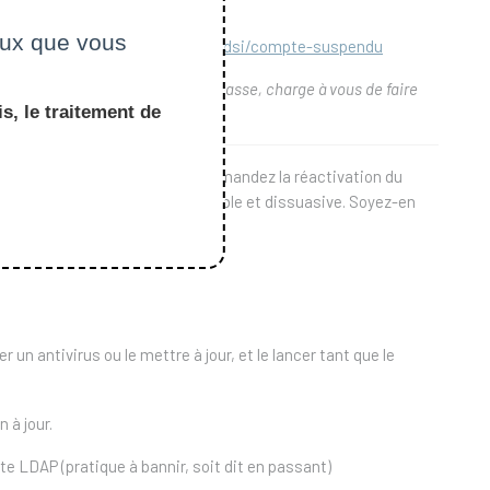
ceux que vous
tps://portail.polytechnique.edu/dsi/compte-suspendu
u renouvellement de votre mot de passe, charge à vous de faire
s, le traitement de
êtes négligent et que vous redemandez la réactivation du
e durée de carence incompressible et dissuasive. Soyez-en
 un antivirus ou le mettre à jour, et le lancer tant que le
 à jour.
 LDAP (pratique à bannir, soit dit en passant)