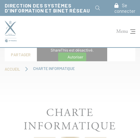
Panneau de gestion des cookies
DIRECTION DES SYSTÈMES
Se
D'INFORMATION ET BINET RÉSEAU
connecter
Menu
ShareThis est désactivé.
PARTAGER
Autoriser
CHARTE INFORMATIQUE
ACCUEIL
CHARTE
INFORMATIQUE