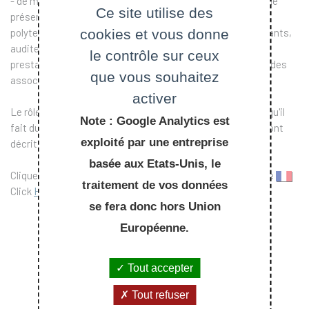
- de manière générale, à toute personne physique ou morale
Ce site utilise des
présente, à quelque titre que ce soit, sur le site de l'École
polytechnique (visiteurs, candidats au concours, intervenants,
cookies et vous donne
auditeurs libres, personnels d’organismes extérieurs,
le contrôle sur ceux
prestataires, invités, collaborateurs bénévoles, membres des
que vous souhaitez
associations, etc.).
activer
Le rôle et la responsabilité de chacun vis-à-vis de l'usage qu'il
Note : Google Analytics est
fait du système d'information de l’École polytechnique y sont
exploité par une entreprise
décrit.
basée aux Etats-Unis, le
Cliquez sur le drapeau pour télécharger la version française
traitement de vos données
Click
HERE
to download the English version
se fera donc hors Union
Européenne.
Tout accepter
Tout refuser