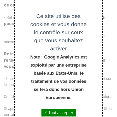
de caisse à gauche de votre nom
Ce site utilise des
code client
comme mot de
- Retapez votre identifiant (
)
passe
cookies et vous donne
.
le contrôle sur ceux
- Le site propose alors d’entrer une adresse courriel comme
que vous souhaitez
nou­vel identifiant. Il faut rentrer l’adresse au minimum.
activer
Retenez que l'adresse courriel que vous avez
Note : Google Analytics est
renseignée sera ensuite l'identifiant à utiliser pour
exploité par une entreprise
vos connexions ultérieures.
basée aux Etats-Unis, le
- Une fois identifié, modifiez votre mot de passe en cliquant sur
traitement de vos données
le bouton « modifier ».
se fera donc hors Union
Cet identifiant n'est à utiliser que pour une première connexion.
Européenne.
Si après vérification dans votre boîte professionnelle, vous êtes
Tout accepter
certain de ne pas avoir reçu ce message, merci d'écrire à