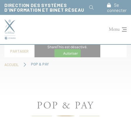
Panneau de gestion des cookies
DIRECTION DES SYSTÈMES
Se
D'INFORMATION ET BINET RÉSEAU
connecter
Menu
ShareThis est désactivé.
PARTAGER
Autoriser
POP & PAY
ACCUEIL
POP & PAY