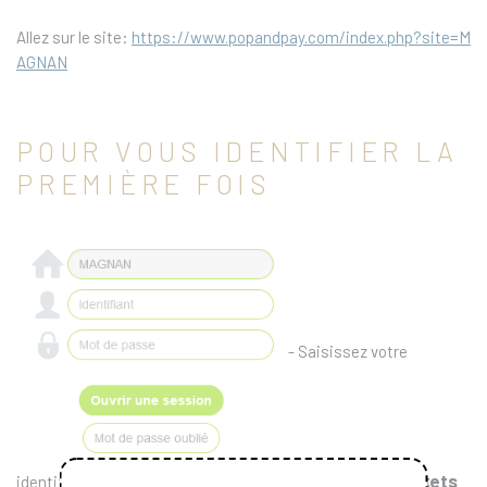
Allez sur le site:
https://www.popandpay.com/index.php?site=M
AGNAN
POUR VOUS IDENTIFIER LA
PREMIÈRE FOIS
- Saisissez votre
code client
sur vos tickets
identifiant (
) que vous trouverez