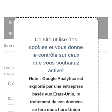
Onglets
Se connecter
principaux
Réinitialiser votre mot de passe
Ce site utilise des
Nom d'utilisateur ou adresse courriel
cookies et vous donne
le contrôle sur ceux
que vous souhaitez
Les instructions de réinitialisation du mot de passe seront
activer
envoyées à votre adresse de courriel enregistrée.
Note : Google Analytics est
CAPTCHA
exploité par une entreprise
basée aux Etats-Unis, le
Complétez le nom de l'établissement "Ecole ..."
traitement de vos données
se fera donc hors Union