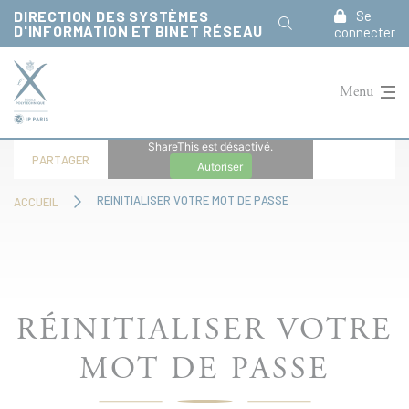
Panneau de gestion des cookies
DIRECTION DES SYSTÈMES
Se
D'INFORMATION ET BINET RÉSEAU
connecter
Menu
ShareThis est désactivé.
PARTAGER
Autoriser
RÉINITIALISER VOTRE MOT DE PASSE
ACCUEIL
RÉINITIALISER VOTRE
MOT DE PASSE