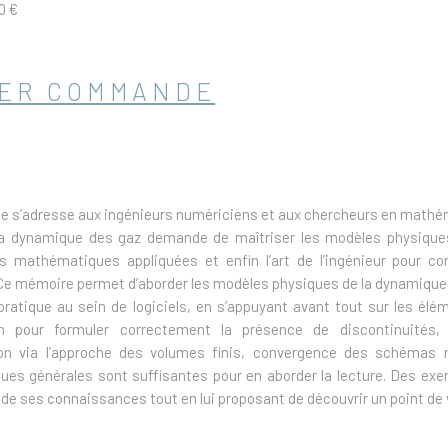
0 €
ER COMMANDE
 s’adresse aux ingénieurs numériciens et aux chercheurs en mathém
la dynamique des gaz demande de maîtriser les modèles physiqu
es mathématiques appliquées et enfin l’art de l’ingénieur pour 
Ce mémoire permet d’aborder les modèles physiques de la dynamique 
pratique au sein de logiciels, en s’appuyant avant tout sur les élé
on pour formuler correctement la présence de discontinuités
ion via l’approche des volumes finis, convergence des schémas 
es générales sont suffisantes pour en aborder la lecture. Des exe
n de ses connaissances tout en lui proposant de découvrir un point d