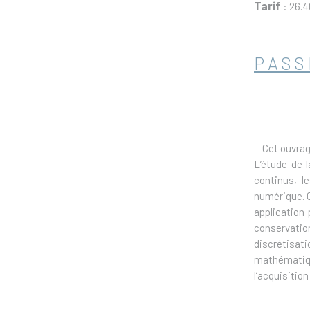
Tarif
: 26.4
PASS
Cet ouvrage
L’étude de 
continus, l
numérique. 
application 
conservati
discrétisat
mathématiqu
l’acquisitio