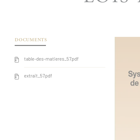
DOCUMENTS
table-des-matieres_57.pdf
extrait_57.pdf