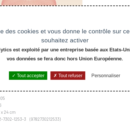
ise des cookies et vous donne le contrôle sur 
souhaitez activer
ytics est exploité par une entreprise basée aux Etats-Uni
vos données se fera donc hors Union Européenne.
Tout accepter
Tout refuser
Personnaliser
Bruno Després
,
François Dubois
005
6
7 x 24 cm
-2-7302-1253-3 (9782730212533)