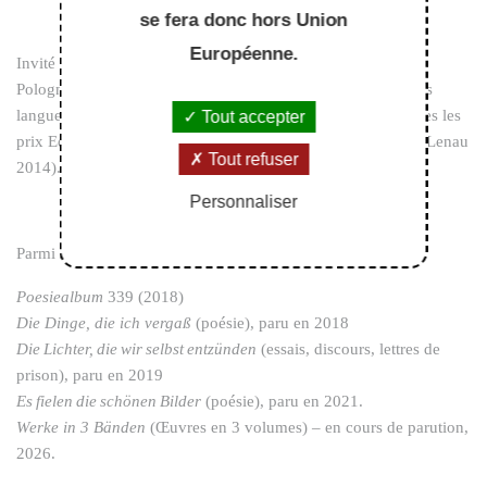
se fera donc hors Union
Européenne.
Invité en Allemagne et à l’étranger (Angleterre, États-Unis,
Pologne, Bulgarie, Kenya, Sénégal), il est traduit en plusieurs
langues et a reçu de nombreuses distinctions (parmi lesquelles les
Tout accepter
prix Eduard Mörike 1991, Reiner Kunze 2007, ou Nikolaus Lenau
Tout refuser
2014).
Personnaliser
Parmi ses œuvres :
Poesiealbum
339 (2018)
Die Dinge, die ich vergaß
(poésie), paru en 2018
Die Lichter, die wir selbst entzünden
(essais, discours, lettres de
prison), paru en 2019
Es fielen die schönen Bilder
(poésie), paru en 2021.
Werke in 3 Bänden
(Œuvres en 3 volumes) – en cours de parution,
2026.