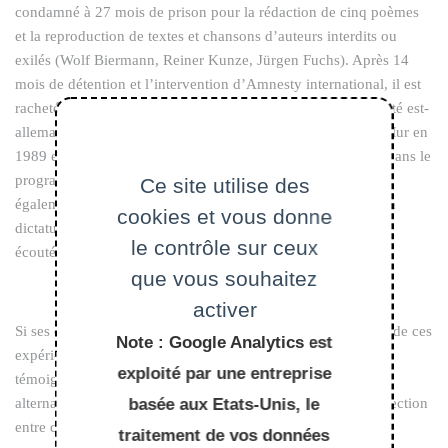
condamné à 27 mois de prison pour la rédaction de cinq poèmes
et la reproduction de textes et chansons d’auteurs interdits ou
exilés (Wolf Biermann, Reiner Kunze, Jürgen Fuchs). Après 14
mois de détention et l’intervention d’Amnesty international, il est
racheté par la RFA, expulsé de RDA et déchu de sa nationalité est-
allemande. Il vit en exil à Berlin-Ouest jusqu’à la chute du Mur en
1989 et rentre dans son pays natal en 1992. Engagé depuis dans le
programme Writers in Prison du PEN, Utz Rachowski est
Ce site utilise des
également conseiller du Land de Saxe pour les victimes de la
cookies et vous donne
dictature de RDA, des fonctions dans lesquelles il a à ce jour
le contrôle sur ceux
écouté plus de 15 000 récits de vie.
que vous souhaitez
activer
Si ses écrits – poèmes, nouvelles, essais – portent la marque de ces
Note : Google Analytics est
expériences, ils n’en restent pas prisonniers, s’efforçant de
exploité par une entreprise
témoigner de l’injustice, mais aussi de préserver des espaces
basée aux Etats-Unis, le
alternatifs : lumière de l’enfance et de ses jardins, amitié, affection
entre créatures, complicités intellectuelles, écriture.
traitement de vos données