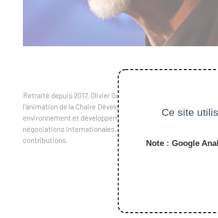
Retraité depuis 2017, Olivier Godard était directeur de recher
l'animation de la Chaire Développement durable soutenue par EDF
Ce site util
environnement et développement. Il avait investi le problème
négociations internationales, les conceptions de la justice int
contributions.
Note : Google Anal