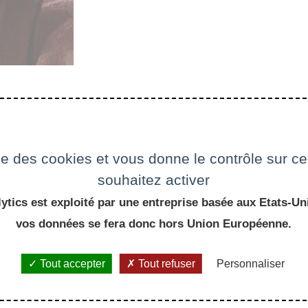
che au CNRS et professeur chargé de cours en Développement durable à l’
. Il avait rejoint le laboratoire d’économétrie de l’École en 1998. De
ise des cookies et vous donne le contrôle sur 
 du changement climatique dès 1990 en portant son attention sur les 
souhaitez activer
ernationale et l’exercice de l’expertise, parallèlement à ses travaux su
ytics est exploité par une entreprise basée aux Etats-Uni
vos données se fera donc hors Union Européenne.
Tout accepter
Tout refuser
Personnaliser