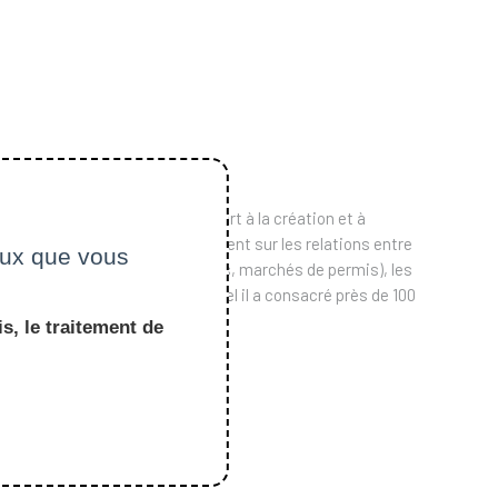
École (2003-2009). Il a pris part à la création et à
puis 1973, ses recherches portaient sur les relations entre
ceux que vous
instruments de politiques (taxes, marchés de permis), les
r le principe de précaution auquel il a consacré près de 100
s, le traitement de