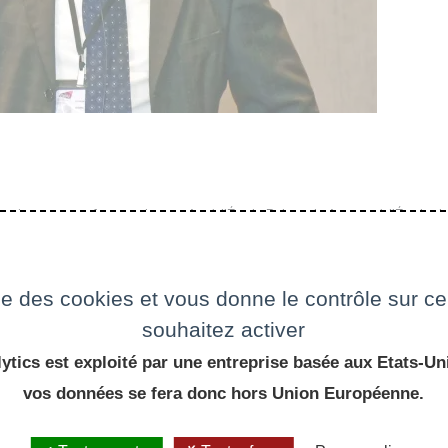
ées, est professeur honoraire à l’École Polytechnique et à l’École de
e l’Académie des sciences, de l’Académie des technologies et de Ac
mécanique des milieux continus, avec un intérêt particulier pour le 
nçon est l’auteur de plus de 230 publications, dont de nombreux ouvra
ise des cookies et vous donne le contrôle sur 
souhaitez activer
ing. ISTE - Wiley, Wiley online library, February 2018, 362 pages.
ytics est exploité par une entreprise basée aux Etats-Uni
is. ISTE - Wiley, Wiley online library, April 2019, 202 pages.
vos données se fera donc hors Union Européenne.
ey online library, June 2020, 272 pages.