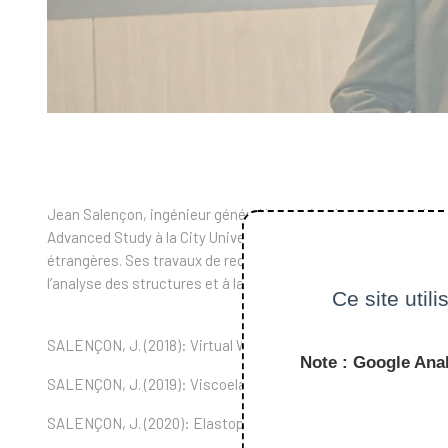
Jean Salençon, ingénieur général honoraire des ponts et chauss
Advanced Study à la City University de Hong Kong, membre d
étrangères. Ses travaux de recherche ont été consacrés à la 
l’analyse des structures et à la mécanique des sols. Jean Sale
Ce site util
SALENÇON, J. (2018): Virtual Work Approach to Mechanical Model
Note : Google Anal
SALENÇON, J. (2019): Viscoelastic Modeling for Structural Analys
SALENÇON, J. (2020): Elastoplastic Modeling. ISTE - Wiley, Wil