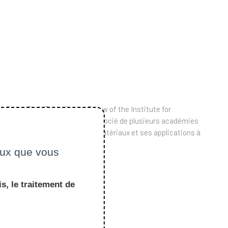
s Ponts ParisTech, Senior Fellow of the Institute for
ademia Europaea, et membre associé de plusieurs académies
comportement anélastique des matériaux et ses applications à
ges en français et en anglais.
ceux que vous
s, le traitement de