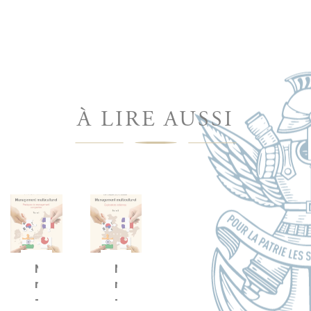
À LIRE AUSSI
Management
Management
multiculturel
multiculturel
-
-