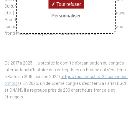
Tout refuser
Culture d’entreprise, Usine de Montataire, F.Mer, R.Damien,
etc..). Il a par ailleurs rédigé un chapitre sur “L’apport de Fernand
Personnaliser
Braudel aux sciences de gestion” dans l‘ouvrage collectif
coordonné par Y.-F. Livian et M. Bidan, Les grands auteurs aux
frontières du management, Paris, Éditions EMS.
De 2017 à 2023, il a présidé le comité d’organisation du congrès
international d’histoire des entreprises en France qui s’est tenu
à Paris en 2019, puis en 2023 (
https://businesshist23.sciencesc
onf.org/
). En 2023, un deuxième congrès s’est tenu à Paris (ESCP
et CNAM). Il a regroupé près de 280 chercheurs français et
étrangers..