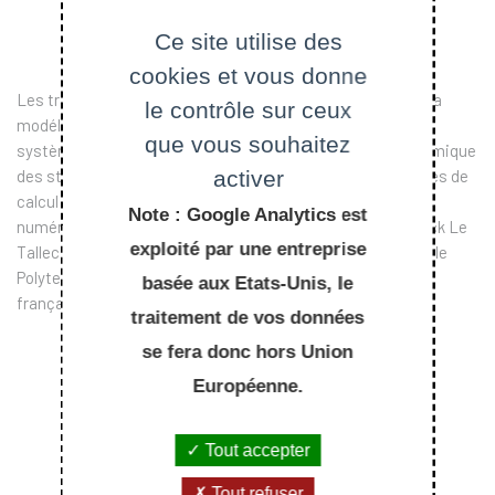
Ce site utilise des
cookies et vous donne
Les travaux de recherche de Patrick Le Tallec portent sur la
le contrôle sur ceux
modélisation numérique de phénomènes physiques ou de
que vous souhaitez
systèmes industriels. Ils concernent en particulier la dynamique
activer
des structures, l’interaction fluide structure, les techniques de
calcul par décomposition de domaines, la modélisation
Note : Google Analytics est
numérique multiéchelle des matériaux hétérogènes. Patrick Le
exploité par une entreprise
Tallec est professeur des Universités et professeur à l’École
Polytechnique. Il a enseigné dans plusieurs universités
basée aux Etats-Unis, le
françaises et étrangères.
traitement de vos données
se fera donc hors Union
Européenne.
Tout accepter
Tout refuser