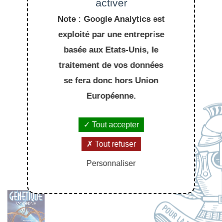
activer
Note : Google Analytics est
exploité par une entreprise
basée aux Etats-Unis, le
traitement de vos données
se fera donc hors Union
Européenne.
Tout accepter
À LIRE AUSSI
Tout refuser
Personnaliser