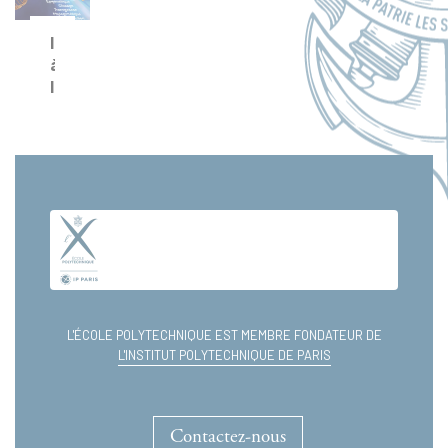
Introduction
à
la
génétique
moderne
L'ÉCOLE POLYTECHNIQUE EST MEMBRE FONDATEUR DE
L'INSTITUT POLYTECHNIQUE DE PARIS
Contactez-nous