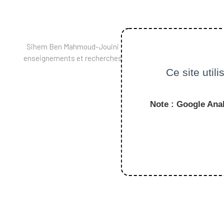
Sihem Ben Mahmoud-Jouini est professeur associée à HEC, où 
enseignements et recherches portent sur le management de l
Ce site util
Note : Google Anal