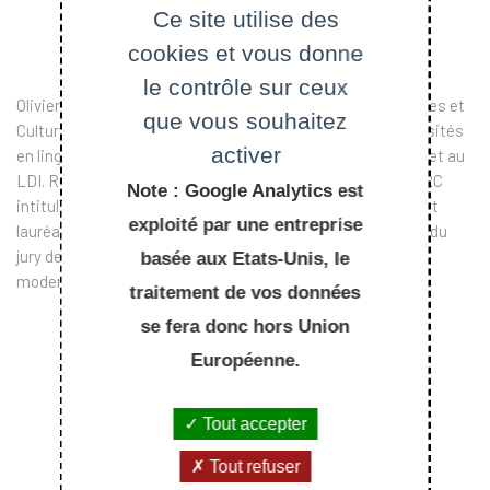
Ce site utilise des
cookies et vous donne
le contrôle sur ceux
Olivier Bertrand, est président du Département des Langues et
que vous souhaitez
Cultures de l'Ecole Polytechnique et professeur des universités
activer
en linguistique historique à l'université de Cergy-Pontoise et au
LDI. Responsable scientifique du programme européen ERC
Note : Google Analytics est
intitulé "Histoire du lexique politique français" (ATILF), il est
exploité par une entreprise
lauréat de la médaille de bronze du CNRS (2011) et membre du
jury de l'agrégation interne et du Capes externe de Lettres
basée aux Etats-Unis, le
modernes.
traitement de vos données
se fera donc hors Union
Européenne.
Tout accepter
Tout refuser