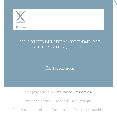
didactique
des
langues
:
les
disciplines,
la
L'ÉCOLE POLYTECHNIQUE EST MEMBRE FONDATEUR DE
linguistique
L'INSTITUT POLYTECHNIQUE DE PARIS
et
l'histoire
Contactez-nous
École polytechnique •
Réalisation Net.Com 2024
Mentions légales
Accessibilité numérique
Données personnelles
Plan du site
Gestion des cookies