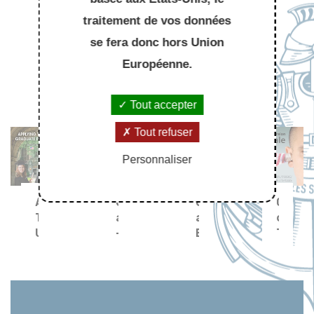
traitement de vos données
se fera donc hors Union
À LIRE AUSSI
Européenne.
Tout accepter
Tout refuser
Personnaliser
APPLYING
Grammaire
Grammaire
Compr
TO
anglaise
anglaise
orale
US/UK
-
Exercices
TOEFL
GRADUATE
Cours
avec
PROGRAMS
corrigés