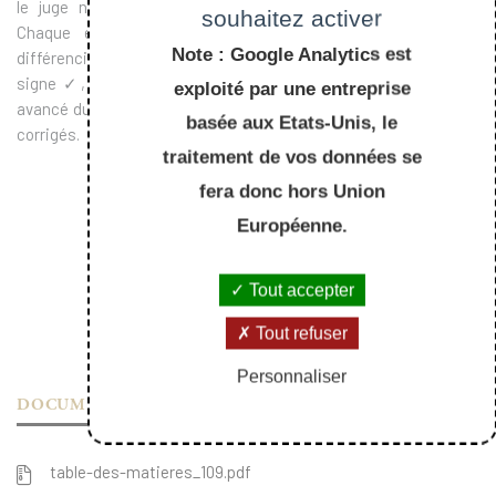
le juge nécessaire ou vérifier les connaissances acquises.
souhaitez activer
Chaque exercice est indiqué d’un signe qui permet de
Note : Google Analytics est
différencier trois niveaux : le niveau élémentaire est marqué du
signe ✓, le niveau intermédiaire du signe ✓ ✓ et le niveau
exploité par une entreprise
avancé du signe ✓ ✓ ✓. Tous les exercices sont intégralement
basée aux Etats-Unis, le
corrigés.
traitement de vos données se
fera donc hors Union
Européenne.
Tout accepter
Tout refuser
Personnaliser
DOCUMENTS
table-des-matieres_109.pdf