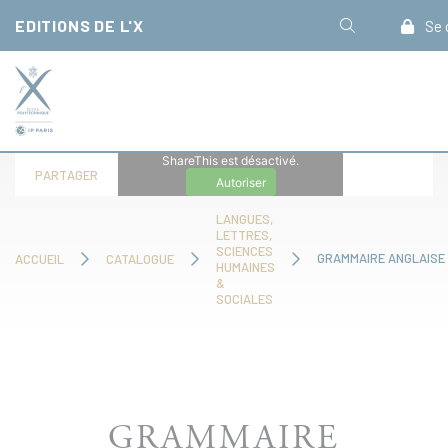
Panneau de gestion des cookies
EDITIONS DE L'X
Se 
ShareThis est désactivé.
PARTAGER
Autoriser
LANGUES,
LETTRES,
SCIENCES
ACCUEIL
CATALOGUE
HUMAINES
&
SOCIALES
GRAMMAIRE