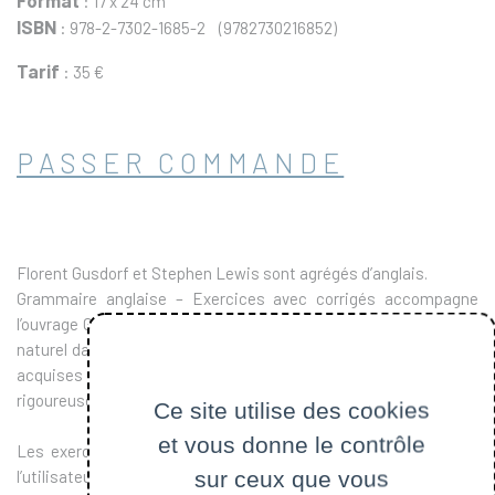
Format
: 17 x 24 cm
ISBN
: 978-2-7302-1685-2 (9782730216852)
Tarif
: 35 €
PASSER COMMANDE
Florent Gusdorf et Stephen Lewis sont agrégés d’anglais.
Grammaire anglaise – Exercices avec corrigés accompagne
l’ouvrage Grammaire anglaise - Cours. Il en est le prolongement
naturel dans la mesure où il met en pratique les connaissances
acquises lors de la lecture de Grammaire anglaise dont il suit
rigoureusement l’ordre des chapitres.
Ce site utilise des cookies
et vous donne le contrôle
Les exercices sont variés et progressifs afin de permettre à
sur ceux que vous
l’utilisateur d’adapter son niveau, faire des révisions rapides s’il