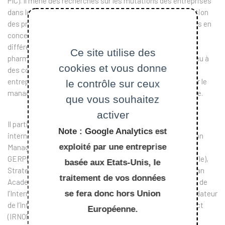
PIC). Il mène des recherches sur les mutations des entreprises
dans le domaine des stratégies d’innovation, de l’organisation
des projets, de la R&D et des coopérations inter­entreprises en
conception, en confrontant les dynamiques de secteurs
différents : automobile, bâtiment, chimie, électronique,
Ce site utilise des
pharmacie, start­up high tech… Ces recherches donnent lieu à
cookies et vous donne
des collaborations étroites et dans la durée avec les
entreprises. L’un de ses axes de recherche actuel porte sur le
le contrôle sur ceux
management des projets de mobilité automobile électrique.
que vous souhaitez
activer
Il participe à plusieurs réseaux académiques nationaux et
Note : Google Analytics est
internationaux : Cercle de l’Entreprise, ParisTech Innovation
exploité par une entreprise
Management Research and Education Program(PIMREP),
GERPISA (réseau de recherche international sur l’automobile),
basée aux Etats-Unis, le
Strategic Interest Group « Project Organizing » de l’European
traitement de vos données
Academy of Management (EURAM), représentant français de
l’International Motor Vehicule Program (IMVP), membre fondateur
se fera donc hors Union
de l’International Research Network on Organizing by Project
Européenne.
(IRNOP).