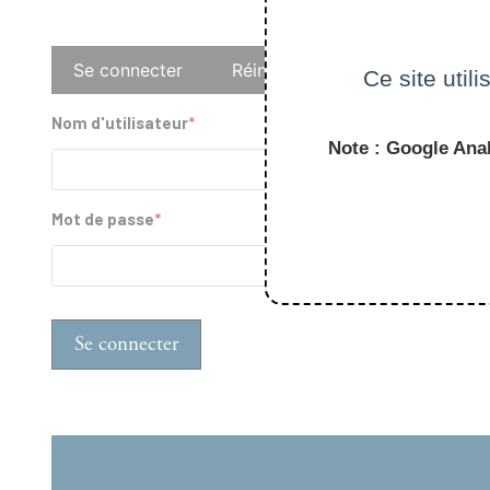
Onglets
Se connecter
Réinitialiser votre mot de pass
Ce site util
principaux
Nom d'utilisateur
Note : Google Anal
Mot de passe