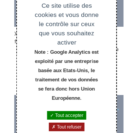
Ce site utilise des
cookies et vous donne
le contrôle sur ceux
que vous souhaitez
X-UPS 2002 : La
X-UPS 2003 :
fonction zêta
Distributions.
activer
Dans le sillage
Note : Google Analytics est
de Laurent
exploité par une entreprise
Schwartz
basée aux Etats-Unis, le
traitement de vos données
se fera donc hors Union
Européenne.
Tout accepter
Tout refuser