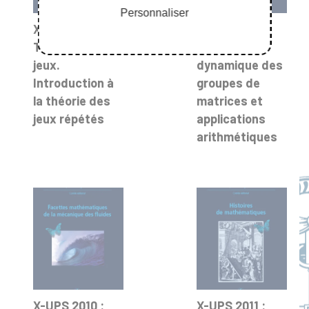
Personnaliser
X-UPS 2006 :
X-UPS 2007 :
Théorie des
Sur la
jeux.
dynamique des
Introduction à
groupes de
la théorie des
matrices et
jeux répétés
applications
arithmétiques
X-UPS 2010 :
X-UPS 2011 :