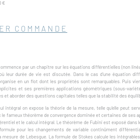
0 €
ER COMMANDE
mence par un chapitre sur les équations différentielles (non linéai
 où leur durée de vie est discutée. Dans le cas d'une équation dif
organise en un flot dont les propriétés sont remarquables. Puis vie
mplicites et ses premières applications géométriques (sous-variété
es et aborder des questions capitales telles que la stabilité des équili
ul intégral on expose la théorie de la mesure, telle qu'elle peut ser
le fameux théorème de convergence dominée et certaines de ses appl
fférentiel et le calcul intégral. Le théorème de Fubini est exposé da
ormule pour les changements de variable continûment différenti
a mesure de Lebesgue. La formule de Stokes calcule les intégrables 