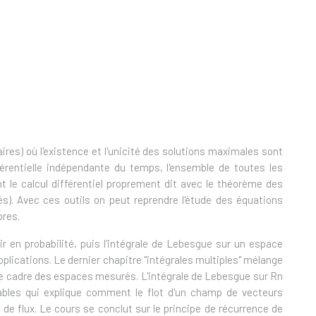
res) où l'existence et l'unicité des solutions maximales sont
férentielle indépendante du temps, l'ensemble de toutes les
nt le calcul différentiel proprement dit avec le théorème des
s). Avec ces outils on peut reprendre l'étude des équations
bres.
vir en probabilité, puis l'intégrale de Lebesgue sur un espace
ications. Le dernier chapitre "intégrales multiples" mélange
ns le cadre des espaces mesurés. L'intégrale de Lebesgue sur Rn
ables qui explique comment le flot d'un champ de vecteurs
de flux. Le cours se conclut sur le principe de récurrence de