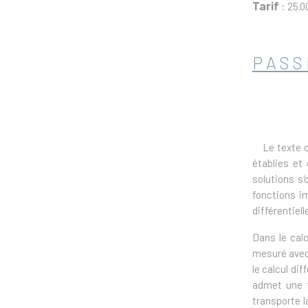
Tarif
: 25.0
PASS
Le texte com
établies et
solutions s'
fonctions i
différentiell
Dans le calc
mesuré avec 
le calcul di
admet une f
transporte l