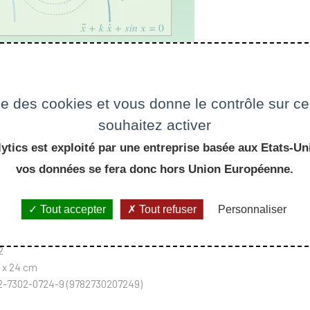
ise des cookies et vous donne le contrôle sur 
souhaitez activer
ytics est exploité par une entreprise basée aux Etats-Uni
vos données se fera donc hors Union Européenne.
ançois Laudenbach
Tout accepter
Tout refuser
Personnaliser
000 (2eme édition : 2011)
2
7 x 24 cm
-2-7302-0724-9 (9782730207249)