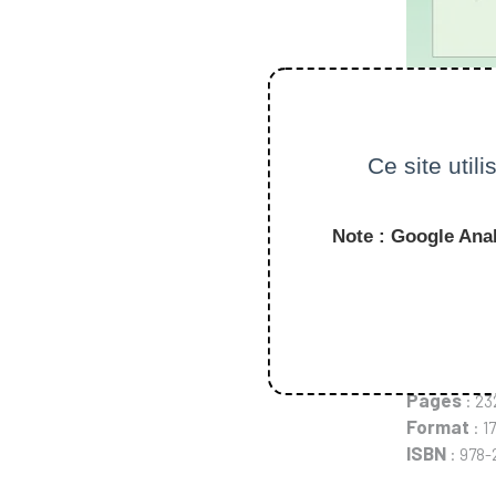
Ce site util
Note : Google Anal
Auteur
:
Fr
Edition
: 2
Pages
: 23
Format
: 1
ISBN
: 978