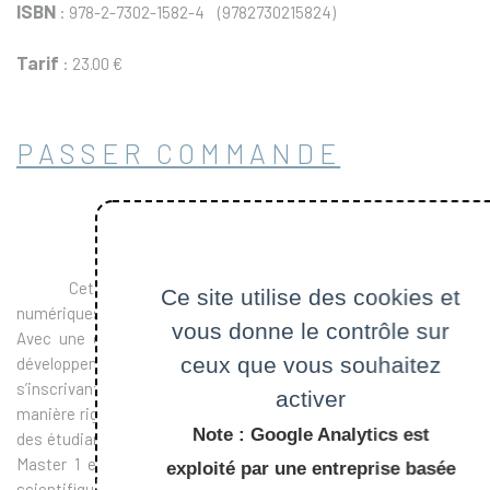
ISBN
: 978-2-7302-1582-4 (9782730215824)
Tarif
: 23.00 €
PASSER COMMANDE
Cet ouvrage présente des méthodes probabilistes
Ce site utilise des cookies et
numériques de simulation et leurs vitesses de convergence.
vous donne le contrôle sur
Avec une grande originalité, il allie rigueur mathématique et
ceux que vous souhaitez
développements numériques, chaque méthode proposée
s’inscrivant dans un contexte théorique précis développé de
activer
manière rigoureuse et auto-suffisante. Il s’adresse aussi bien à
Note : Google Analytics est
des étudiants ou élèves de grandes écoles ayant un bon niveau
Master 1 en théorie des probabilités, qu’à des ingénieurs ou
exploité par une entreprise basée
scientifiques recherchant une solide base théorique pour