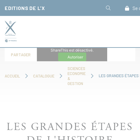
Panneau de gestion des cookies
EDITIONS DE L'X
Se 
ShareThis est désactivé.
PARTAGER
Autoriser
SCIENCES
ECONOMIE
ACCUEIL
CATALOGUE
&
GESTION
LES GRANDES ÉTAPES