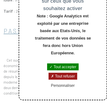
: 978-2-7302-0837-6 (9782730208376)
sur ceux que vous
souhaitez activer
Tarif
: 26.50 €
Note : Google Analytics est
exploité par une entreprise
PASSER COMMANDE
basée aux Etats-Unis, le
traitement de vos données se
fera donc hors Union
Européenne.
Cet ouvrage est l'aboutissement d'un enseignement d'histoire
économique dans le cadre de ce département. Son objectif est
Tout accepter
de résumer l'évolution économique et sociale de nos sociétés
Tout refuser
depuis le moment où elles sont entrées dans l'ère de l'économie
moderne. Il en décrit les grands enchaînements au cours des
Personnaliser
deux derniers siècles qui ont connu un bouleversement total des
conditions d'existence.