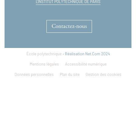
L'INSTITUT POLYTECHNIQUE DE PARIS
Contactez-nous
École polytechnique •
Réalisation Net.Com 2024
Mentions légales
Accessibilité numérique
Données personnelles
Plan du site
Gestion des cookies