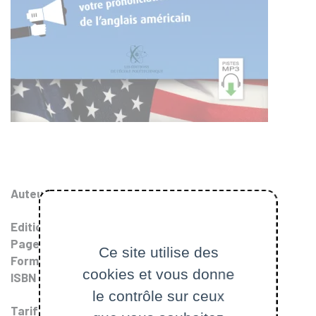
Auteurs
:
Charles Brasart
,
Anne-Florence Quaireau
Edition
: 2017
Pages
: 180
Ce site utilise des
Format
: 14x20
cookies et vous donne
ISBN
: 978-2-7302-1659-3 (9782730216593)
le contrôle sur ceux
Tarif
: 14.00 €