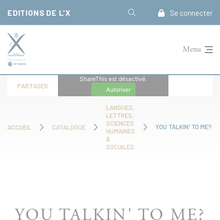
Panneau de gestion des cookies
EDITIONS DE L'X
Se connecter
Menu
ShareThis est désactivé.
PARTAGER
Autoriser
LANGUES,
LETTRES,
SCIENCES
YOU TALKIN' TO ME?
ACCUEIL
CATALOGUE
HUMAINES
&
SOCIALES
YOU TALKIN' TO ME?