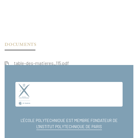
DOCUMENTS
table-des-matieres_115.pdf
extrait_115.pdf
L'ÉCOLE POLYTECHNIQUE EST MEMBRE FONDATEUR DE
L'INSTITUT POLYTECHNIQUE DE PARIS