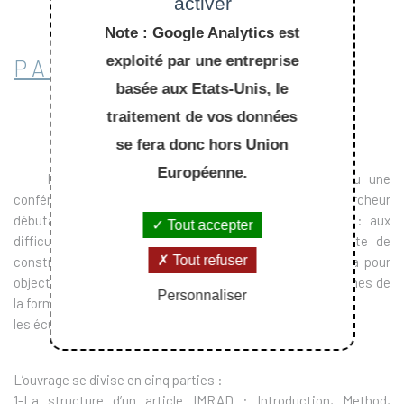
activer
Note : Google Analytics est
exploité par une entreprise
PASSER COMMANDE
basée aux Etats-Unis, le
traitement de vos données
se fera donc hors Union
Européenne.
Écrire un article scientifique pour une revue ou une
conférence n’est pas toujours évident pour un chercheur
débutant dont la langue maternelle n’est pas l’anglais : aux
Tout accepter
difficultés de la langue s’ajoute une manière différente de
Tout refuser
construire et même de penser un article. Cet ouvrage a pour
objectif d’aider le chercheur débutant à éviter les problèmes de
Personnaliser
la formulation de son article et
les écueils de la langue anglaise.
L’ouvrage se divise en cinq parties :
1-La structure d’un article IMRAD : Introduction, Method,