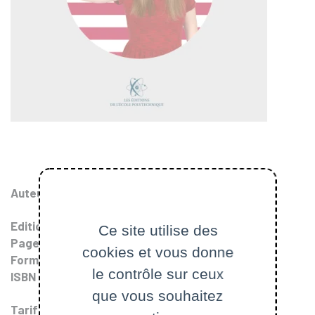
Auteur
:
John Richard Wisdom
Edition
: 2017
Ce site utilise des
Pages
: 126
cookies et vous donne
Format
: 17x24
le contrôle sur ceux
ISBN
: 978-2-7302-1647-0 (9782730216470)
que vous souhaitez
Tarif
: 19.00 €