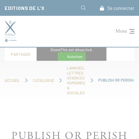
Panneau de gestion des cookies
EDITIONS DE L'X
Se connecter
Menu
ShareThis est désactivé.
PARTAGER
Autoriser
LANGUES,
LETTRES,
SCIENCES
PUBLISH OR PERISH
ACCUEIL
CATALOGUE
HUMAINES
&
SOCIALES
PUBLISH OR PERISH