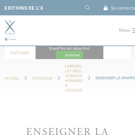
Panneau de gestion des cookies
EDITIONS DE L'X
Se connecte
Menu
ShareThis est désactivé.
PARTAGER
Autoriser
LANGUES,
LETTRES,
SCIENCES
ENSEIGNER LA GRAMM
ACCUEIL
CATALOGUE
HUMAINES
&
SOCIALES
ENSEIGNER LA