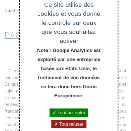
Ce site utilise des
Tarif
: 28.50 €
cookies et vous donne
le contrôle sur ceux
que vous souhaitez
PASSER COMMANDE
activer
Note : Google Analytics est
exploité par une entreprise
basée aux Etats-Unis, le
Comment écrire une grammaire d’apprentissage ? Quels sont
ses liens avec les grammaires descriptives et scientifiques ?
traitement de vos données
De quelle manière doit-on enseigner la grammaire française
se fera donc hors Union
aujourd’hui ? Et de quelle(s) grammaire(s) parle-t-on ? Ce recueil
Européenne.
propose de faire un état des lieux concernant la question de
l’enseignement et de l’apprentissage de la grammaire du
français. Il s’agit ici d’envisager de nouvelles perspectives sous
Tout accepter
des angles interdisciplinaires issus de travaux linguistiques,
didactiques, sociologiques, historiques et de voir en particulier
Tout refuser