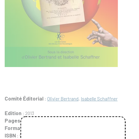
Comité Éditorial
:
Olivier Bertrand
,
Isabelle Schaffner
Edition
: 2013
Pages
: 450
Format
: 17 x 24 cm
ISBN
: 978-2-7302-1621-0 (9782730216210)