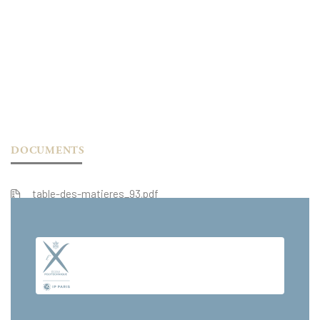
DOCUMENTS
table-des-matieres_93.pdf
extrait_93.pdf