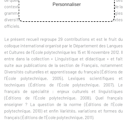
de quelle manière sont utilisées les grammaires en fonction des
Personnaliser
contextes d’apprentissage. Les approches d’enseignement de la
grammaire sont multiples et suscitent des pédagogies
diversifiées. Un intérêt particulier est aussi donné aux textes
officiels.
Le présent recueil regroupe 29 contributions et est le fruit du
colloque international organisé par le Département des Langues
et Cultures de l’École polytechnique les 15 et 16 novembre 2012. Il
entre dans la collection « Linguistique et didactique » et fait
suite aux publications de la section de Français, notamment
Diversités culturelles et apprentissage du français (Éditions de
l’École polytechnique, 2005), Lexiques scientifiques et
techniques (Éditions de l’École polytechnique, 2007), Le
français de spécialité : enjeux culturels et linguistiques
(Éditions de l’École polytechnique, 2008), Quel français
enseigner ? La question de la norme (Éditions de l’École
polytechnique, 2010) et enfin Variétés, variations et formes du
français (Éditions de l’École polytechnique, 2011).