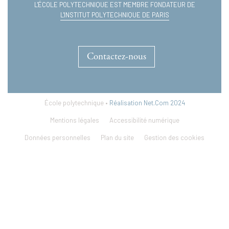
L'ÉCOLE POLYTECHNIQUE EST MEMBRE FONDATEUR DE
L'INSTITUT POLYTECHNIQUE DE PARIS
Contactez-nous
École polytechnique •
Réalisation Net.Com 2024
Mentions légales
Accessibilité numérique
Données personnelles
Plan du site
Gestion des cookies