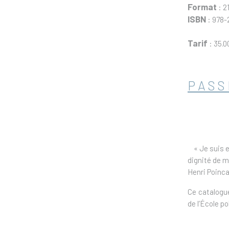
Format
: 2
ISBN
: 978-
Tarif
: 35.0
PASS
« Je suis en
dignité de ma
Henri Poinca
Ce catalogue
de l’École p