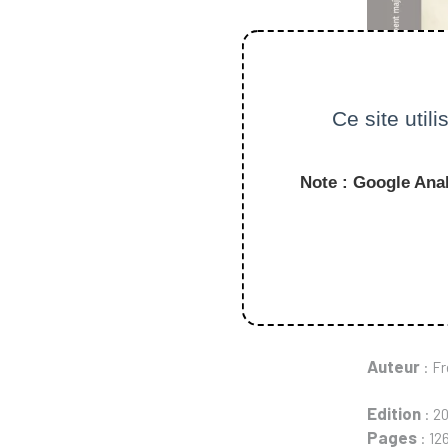
Ce site util
Note : Google Anal
Auteur
: F
Edition
: 2
Pages
: 12