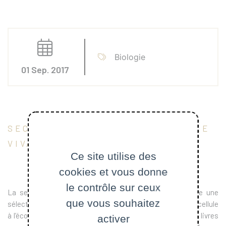
Biologie
01 Sep. 2017
SECTION BIOLOGIE : EXPLOREZ LE
VIVANT
Ce site utilise des
cookies et vous donne
le contrôle sur ceux
La section Biologie des Éditions Polytechnique propose une
que vous souhaitez
sélection d’ouvrages dédiés à l’exploration du vivant, de la cellule
à l’écosystème. Rédigés par des experts passionnés, nos livres
activer