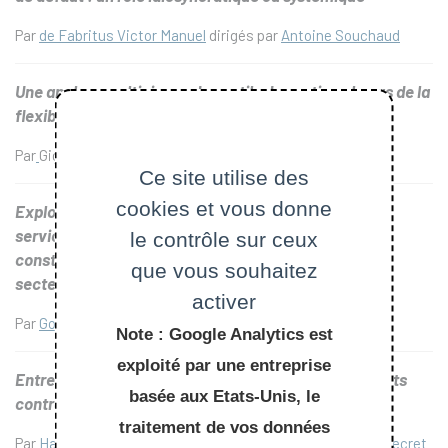
Par
de Fabritus Victor Manuel
dirigés par
Antoine Souchaud
Une analyse multiniveau des outils de gestion : le cas de la
flexibilité
Par
Gigout Elodie dirigé par
Hervé Dumez
Ce site utilise des
cookies et vous donne
Exploiter le potentiel de l'intelligence artificielle au
service des enjeux du développement durable : la
le contrôle sur ceux
construction d'un écosystème d'innovation dans le
que vous souhaitez
secteur de la rénovation
activer
Par
Gomes Lopes Pedro
dirigé par
David Massé
Note : Google Analytics est
exploité par une entreprise
Entreprises à très forte croissance en environnements
basée aux Etats-Unis, le
contraints
traitement de vos données
Par
Hamila Chahine
dirigé par
Cécile Chamaret
et
Benoît Decret