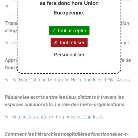
se fera donc hors Union
on
Européenne.
Transition vers l'innovation responsable : de la réduction
d'impact aux modèles de circularité ?
Tout accepter
Par
Juin Corentin
dirigé par
Thierry Rayna
et Valentine Georget
Tout refuser
Personnaliser
Approches stratégiques pour une gestion responsable de
l'eau face à la rareté.
Par
Radwan Mahmoud
dirigé par
Mette Knudsen
et
Pilar Acosta
Réduire les écarts entre les lieux distants à travers les
espaces collaboratifs. Le rôle des méta-organisations.
Par
Romeo Costantino
dirigé par
Ignasi Capdevila.
Comment les hiérarchies hospitalières fonctionnelles-t-