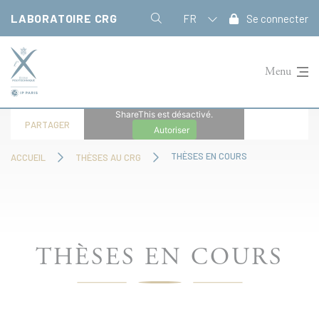
Panneau de gestion des cookies
LABORATOIRE CRG
FR
Se connecter
Menu
ShareThis est désactivé.
PARTAGER
Autoriser
THÈSES EN COURS
ACCUEIL
THÈSES AU CRG
THÈSES EN COURS