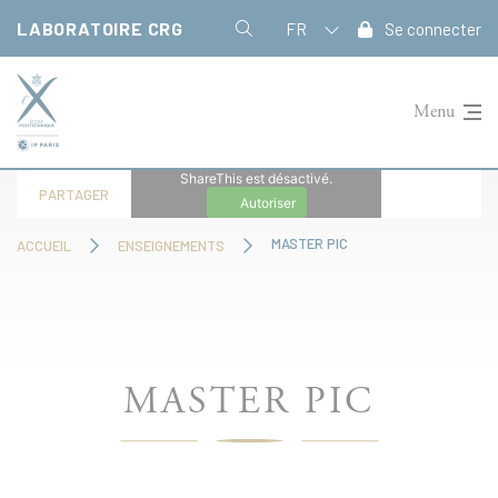
Panneau de gestion des cookies
LABORATOIRE CRG
FR
Se connecter
Menu
ShareThis est désactivé.
PARTAGER
Autoriser
MASTER PIC
ACCUEIL
ENSEIGNEMENTS
MASTER PIC