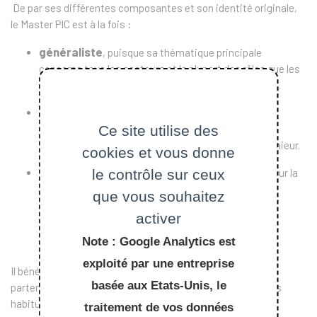
De par ses différentes composantes et son identité originale,
le Master PIC est à la fois :
généraliste
, puisque sa thématique principale
concerne tous les secteurs et la plupart des rôles que les
ingénieurs sont amenés à tenir dans les entreprises.
spécialisé
, puisqu'il prolonge et approfondit sur la
Ce site utilise des
question de l’innovation les problématiques et les
théories en économie, gestion et sciences de l'ingénieur.
cookies et vous donne
professionnalisé
le contrôle sur ceux
, puisque sa pédagogie repose sur la
mise en œuvre réelle d’un projet dans une situation
que vous souhaitez
d’entreprise.
activer
Note : Google Analytics est
exploité par une entreprise
Il bénéficie d’une forte notoriété auprès des différents
basée aux Etats-Unis, le
partenaires entreprises (plus de vingt sont des partenaires
habituels) et auprès du monde académique.
traitement de vos données