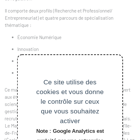
Il comporte deux profils (Recherche et Professionnel/
Entrepreneuriat) et quatre parcours de spécialisation
thématique :
Économie Numérique
Innovation
Concurrence et Régulation
Market Design.
Ce site utilise des
Ce master de référence dans l’économie numérique est ouvert
cookies et vous donne
aux étudiants issus autant de formation d’ingénieurs, de
le contrôle sur ceux
sciences et techniques que de sciences économiques et de
que vous souhaitez
gestion. A forte composante internationale dans son
recrutement, ses cours se déroulent en français et en anglais.
activer
Le Master est proposé en partenariat par des Universités d’Ile-
Note : Google Analytics est
de-France (Paris-Dauphine, Paris-Sud) et des Grandes Écoles