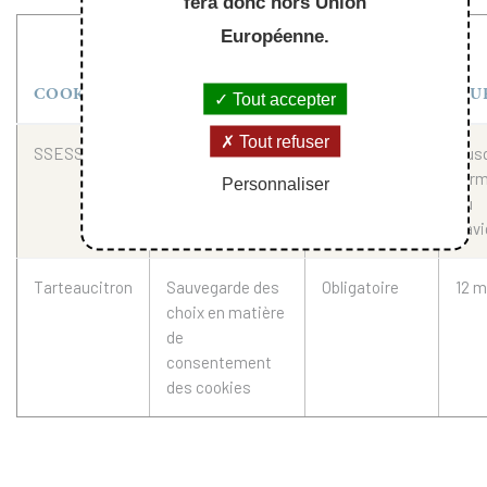
fera donc hors Union
Européenne.
DESCRIPTION
DES
COOKIES
FINALITÉS
CATÉGORIE
DU
Tout accepter
Tout refuser
SSESS [...]
Gestion des
Obligatoire
Jus
sessions de
fer
Personnaliser
connexion
du
navi
Tarteaucitron
Sauvegarde des
Obligatoire
12 m
choix en matière
de
consentement
des cookies