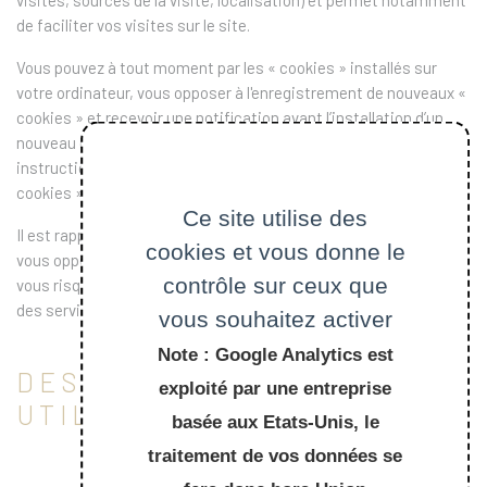
visites, sources de la visite, localisation) et permet notamment
de faciliter vos visites sur le site.
Vous pouvez à tout moment par les « cookies » installés sur
votre ordinateur, vous opposer à l'enregistrement de nouveaux «
cookies » et recevoir une notification avant l’installation d’un
nouveau cookie en configurant votre outil de navigation via les
instructions qui figurent dans la fenêtre de « gestion des
cookies » des sites.
Ce site utilise des
Il est rappelé que si vous désinstallez un « cookie » ou si vous
cookies et vous donne le
vous opposez à l’installation de « cookies » sur votre machine,
contrôle sur ceux que
vous risquez de ne pas être en mesure de bénéficier de certains
des services du site internet.
vous souhaitez activer
Note : Google Analytics est
DESCRIPTION DES COOKIES
exploité par une entreprise
UTILISÉS PAR L’ÉCOLE
basée aux Etats-Unis, le
traitement de vos données se