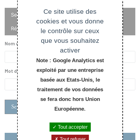
Onglets
Ce site utilise des
Se connecter
cookies et vous donne
principaux
Réinitialiser votre mot de passe
le contrôle sur ceux
que vous souhaitez
Nom d'utilisateur
activer
Note : Google Analytics est
exploité par une entreprise
Mot de passe
basée aux Etats-Unis, le
traitement de vos données
se fera donc hors Union
Européenne.
Tout accepter
Tout refuser