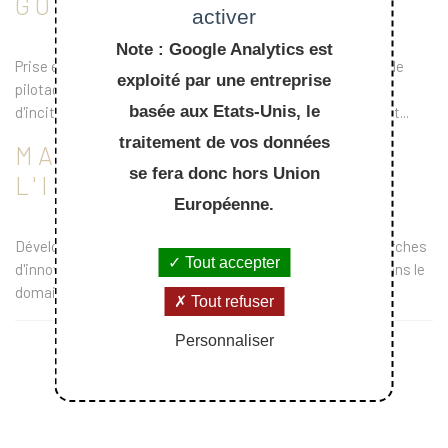
GOUVERNANCE ET RSE
activer
Note : Google Analytics est
Prise en compte des dimensions ESG dans les systèmes de
exploité par une entreprise
pilotage des performances, structuration des systèmes
basée aux Etats-Unis, le
d'incitation, organisation des cycles stratégie/plan/budget...
traitement de vos données
MANAGEMENT DE
se fera donc hors Union
L'INNOVATION
Européenne.
Développement de start-up tech, structuration des démarches
Tout accepter
d'innovation dans les ETI et Grands Groupes, innovation dans le
domaine humanitaire...
Tout refuser
Personnaliser
ENSEIGNEMENTS