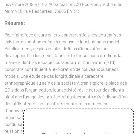
novembre 2019 à 14h à l’Association AX (Ecole polytechnique
Alumni) 5, rue Descartes, 75005 PARIS
Résumé:
Pour faire face à leurs enjeux concurrentiels, les entreprises
existantes sont amenées à renouveler leur business model.
Parallèlement, de plus en plus de lieux d’innovation se
développent en leur sein. Dans cette thèse, nous étudions la
manière dont les espaces collaboratifs d’innovation (ECI)
corporate contribuent à l’exploration de nouveaux business
models. Une étude de cas longitudinale à caractère
ethnographique au sein de la société Altran explore la place des
ECIs dans l’organisation, leur activité réelle autour des clients
ainsi que l’usage des artefacts/ équipements mis à disposition
des utilisateurs. Les résultats montrent la dimension
d’innovation managériale - fruit de l’ambidextrie
organisationnelle- de ces ECIs, décryptent les microprocessus
conduisant à l’émergence d’une nouvelle proposition de valeur /
relation client et situent le rôle des démonstrateurs dans la