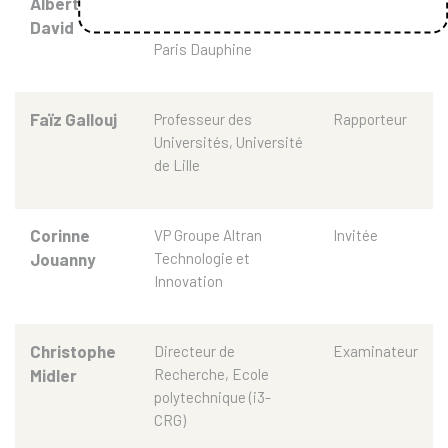
Albert
Professeur des
Rapporteur
David
Universités, Université
Paris Dauphine
Faïz Gallouj
Professeur des
Rapporteur
Universités, Université
de Lille
Corinne
VP Groupe Altran
Invitée
Jouanny
Technologie et
Innovation
Christophe
Directeur de
Examinateur
Midler
Recherche, Ecole
polytechnique (i3-
CRG)