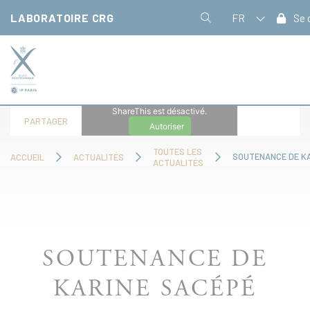
Panneau de gestion des cookies
LABORATOIRE CRG
FR
Se 
ShareThis est désactivé.
PARTAGER
Autoriser
TOUTES LES
SOUTENANCE DE K
ACCUEIL
ACTUALITÉS
ACTUALITÉS
SOUTENANCE DE
KARINE SACÉPÉ