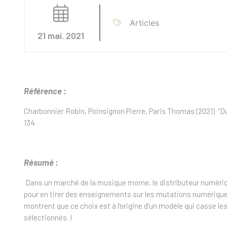
Articles
21 mai. 2021
Référence :
Charbonnier
Robin, Poinsignon Pierre, Paris Thomas (2021) “D
134
Résumé :
Dans un marché de la musique morne, le distributeur numériq
pour en tirer des enseignements sur les mutations numériques. L
montrent que ce choix est à l'origine d'un modèle qui casse l
sélectionnés.
I