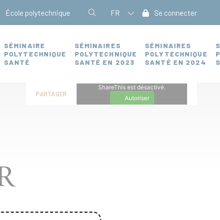
École polytechnique
FR
Se connecter
SÉMINAIRE
SÉMINAIRES
SÉMINAIRES
POLYTECHNIQUE
POLYTECHNIQUE
POLYTECHNIQUE
SANTÉ
SANTÉ EN 2023
SANTÉ EN 2024
ShareThis est désactivé.
PARTAGER
Autoriser
R