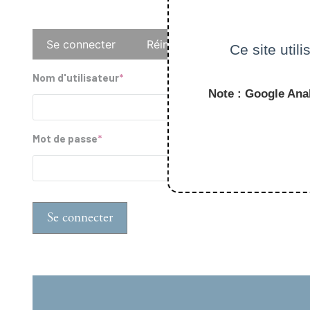
Onglets
Se connecter
Réinitialiser votre mot de pass
Ce site util
principaux
Nom d'utilisateur
Note : Google Anal
Mot de passe