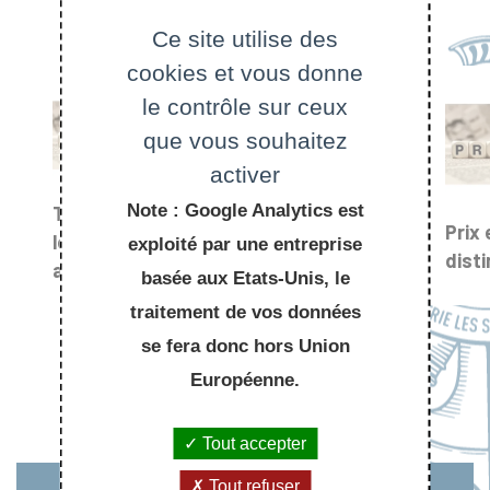
Ce site utilise des
cookies et vous donne
le contrôle sur ceux
que vous souhaitez
activer
Agenda
Note : Google Analytics est
Toutes
Prix 
les
exploité par une entreprise
dist
actualités
basée aux Etats-Unis, le
traitement de vos données
se fera donc hors Union
Européenne.
Tout accepter
Tout refuser