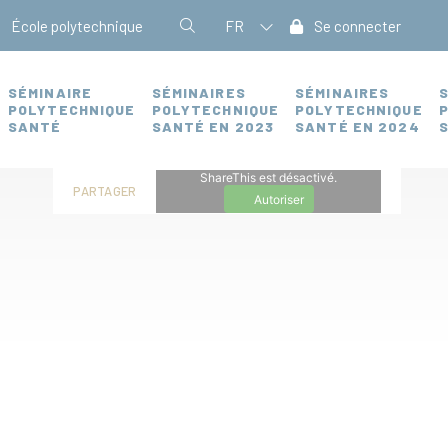
École polytechnique
FR
Se connecter
SÉMINAIRE
SÉMINAIRES
SÉMINAIRES
POLYTECHNIQUE
POLYTECHNIQUE
POLYTECHNIQUE
SANTÉ
SANTÉ EN 2023
SANTÉ EN 2024
ShareThis est désactivé.
PARTAGER
Autoriser