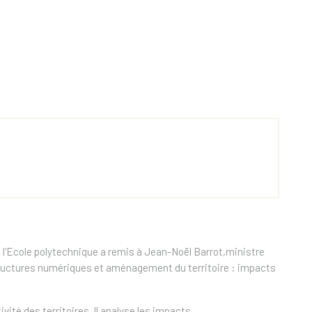
à l'Ecole polytechnique a remis à Jean-Noël Barrot,ministre
astructures numériques et aménagement du territoire : impacts
té des territoires. Il analyse les impacts