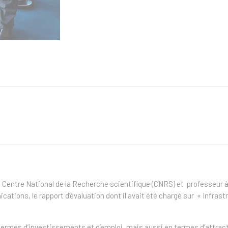
u Centre National de la Recherche scientifique (CNRS) et professeur 
cations, le rapport d’évaluation dont il avait été chargé sur « Infr
mes d’investissements et d’emploi, mais aussi en termes d’attractivi