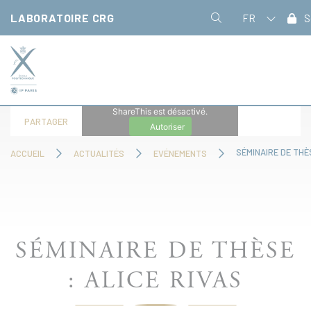
Panneau de gestion des cookies
LABORATOIRE CRG
FR
S
ShareThis est désactivé.
PARTAGER
Autoriser
SÉMINAIRE DE THÈS
ACCUEIL
ACTUALITÉS
EVÉNEMENTS
SÉMINAIRE DE THÈSE
: ALICE RIVAS