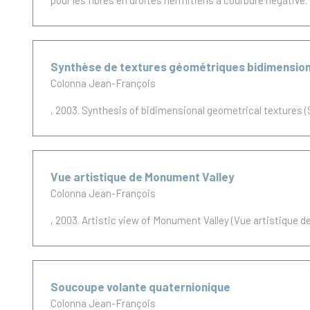
pour les fibres en droites hermitiens a courbure negative.
Synthèse de textures géométriques bidimension
Colonna Jean-François
, 2003.
Synthesis of bidimensional geometrical textures 
Vue artistique de Monument Valley
Colonna Jean-François
, 2003.
Artistic view of Monument Valley (Vue artistique 
Soucoupe volante quaternionique
Colonna Jean-François