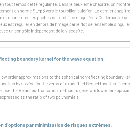
ve en tout temps cette régularité. Dans le deuxième chapitre, on montr
rtement en norme $L^p$ vers le tourbillon eulérien. Le dernier chapit
n et concernant les poches de tourbillon singulières. On démontre que s
eux est régulier en dehors de l'image par le flot de l'ensemble singul
vec un contrôle indépendant de la viscosité.
lecting boundary kernel for the wave equation
 low order approximations to the spherical nonreflecting boundary ker
 function by solving for the zeros of a modified Bessel function. The
ly we use the Balanced Truncation method to generate loworder appro
expressed as the ratio of two polynomials.
on d'options par minimisation de risques extrêmes.