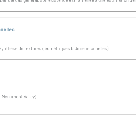
 Dans le cas general, son existence est ramenee a une estimation d'ene
nelles
(Synthèse de textures géométriques bidimensionnelles)
de Monument Valley)