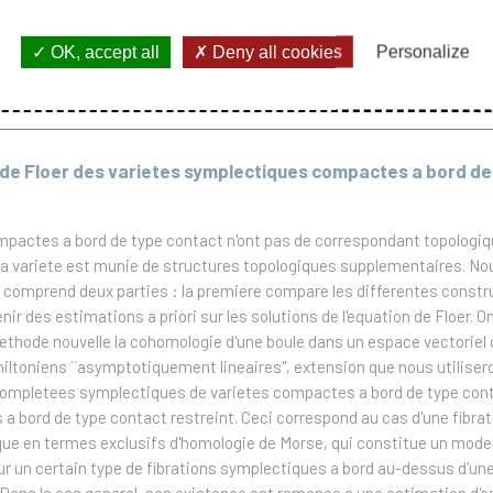
OK, accept all
Deny all cookies
Personalize
on linéaire de paysages dans le brouillard)
 de Floer des varietes symplectiques compactes a bord de
pactes a bord de type contact n'ont pas de correspondant topologique
 la variete est munie de structures topologiques supplementaires. No
e comprend deux parties : la premiere compare les differentes construc
tenir des estimations a priori sur les solutions de l'equation de Floer
e methode nouvelle la cohomologie d'une boule dans un espace vectorie
miltoniens ``asymptotiquement lineaires", extension que nous utiliser
s completees symplectiques de varietes compactes a bord de type con
a bord de type contact restreint. Ceci correspond au cas d'une fibrat
ique en termes exclusifs d'homologie de Morse, qui constitue un model
ur un certain type de fibrations symplectiques a bord au-dessus d'une