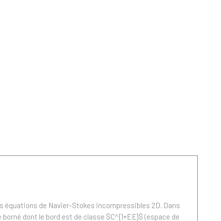
 les équations de Navier-Stokes incompressibles 2D. Dans
aine borné dont le bord est de classe $C^{1+EE}$ (espace de