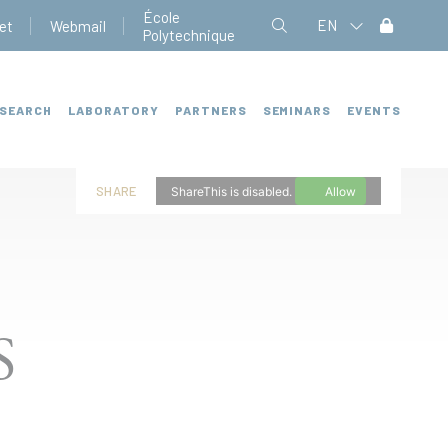
École
EN
et
Webmail
Polytechnique
SEARCH
LABORATORY
PARTNERS
SEMINARS
EVENTS
SHARE
ShareThis is disabled.
Allow
S