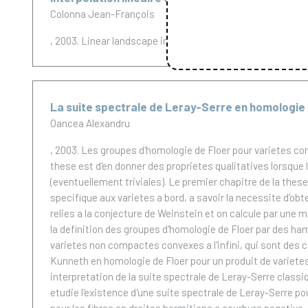
Colonna Jean-François
, 2003.
Linear landscape interpolation with fog (Interpolati
La suite spectrale de Leray-Serre en homologie
Oancea Alexandru
, 2003.
Les groupes d'homologie de Floer pour varietes com
these est d'en donner des proprietes qualitatives lorsque
(eventuellement triviales). Le premier chapitre de la thes
specifique aux varietes a bord, a savoir la necessite d'ob
relies a la conjecture de Weinstein et on calcule par un
la definition des groupes d'homologie de Floer par des ha
varietes non compactes convexes a l'infini, qui sont de
Kunneth en homologie de Floer pour un produit de varietes 
interpretation de la suite spectrale de Leray-Serre class
etudie l'existence d'une suite spectrale de Leray-Serre po