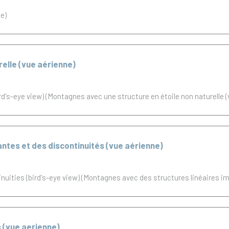
e)
elle (vue aérienne)
rd's-eye view) (Montagnes avec une structure en étoile non naturelle 
ntes et des discontinuités (vue aérienne)
inuities (bird's-eye view) (Montagnes avec des structures linéaires i
 (vue aerienne)