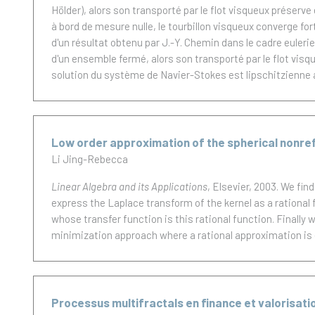
Hölder), alors son transporté par le flot visqueux préser
à bord de mesure nulle, le tourbillon visqueux converge fo
d'un résultat obtenu par J.-Y. Chemin dans le cadre eulerie
d'un ensemble fermé, alors son transporté par le flot visqu
solution du système de Navier-Stokes est lipschitzienne a
Low order approximation of the spherical nonref
Li Jing-Rebecca
Linear Algebra and its Applications
, Elsevier, 2003.
We find
express the Laplace transform of the kernel as a rational
whose transfer function is this rational function. Final
minimization approach where a rational approximation is 
Processus multifractals en finance et valorisati