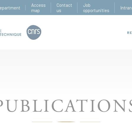
Access
Contact
Job
epartment
Intran
map
us
opportunities
RE
PUBLICATION