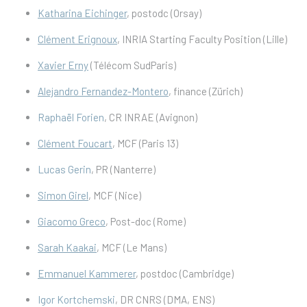
Katharina
Eichinger
, postodc (Orsay)
Clément Erignoux
, INRIA Starting Faculty Position (Lille)
Xavier Erny
(Télécom SudParis)
Alejandro Fernandez-Montero
, finance (Zürich)
Raphaël Forien
, CR INRAE (Avignon)
Clément Foucart
, MCF (Paris 13)
Lucas Gerin
, PR (Nanterre)
Simon Girel
, MCF (Nice)
Giacomo Greco
, Post-doc (Rome)
Sarah Kaakai
, MCF (Le Mans)
Emmanuel Kammerer
, postdoc (Cambridge)
Igor Kortchemski
, DR CNRS (DMA, ENS)