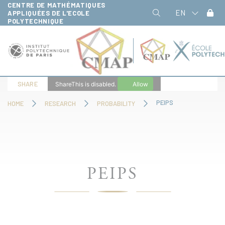
CENTRE DE MATHÉMATIQUES
Cookies management panel
EN
APPLIQUÉES DE L'ECOLE
POLYTECHNIQUE
SHARE
ShareThis is disabled.
Allow
PEIPS
HOME
RESEARCH
PROBABILITY
PEIPS