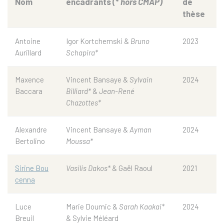
Nom
encadrants (*
hors CMAP)
de
thèse
Antoine
Igor Kortchemski &
Bruno
2023
Aurillard
Schapira*
Maxence
Vincent Bansaye &
Sylvain
2024
Baccara
Billiard*
&
Jean-René
Chazottes*
Alexandre
Vincent Bansaye &
Ayman
2024
Bertolino
Moussa*
Sirine Bou
Vasilis Dakos*
& Gaël Raoul
2021
cenna
Luce
Marie Doumic &
Sarah Kaakai*
2024
Breuil
& Sylvie Méléard