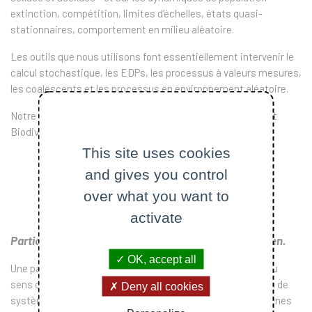
extinction, compétition, limites d’échelles, états quasi-
stationnaires, comportement en milieu aléatoire.
Les outils que nous utilisons font essentiellement intervenir le
calcul stochastique, les EDPs, les processus à valeurs mesures,
les coalescents et les processus en environnement aléatoire.
Notre équipe porte la chaire Modélisation Mathématique et
Biodiversité avec le Museum National d’Histoire Naturelle.
This site uses cookies
and gives you control
Branchement évolutif et pinson de Darwin
over what you want to
activate
Particules en interaction et leurs limites champ moyen.
OK, accept all
Une partie de l'équipe étudie les processus non-linéaires au
sens de McKean-Vlasov en tant que limites champ-moyen de
Deny all cookies
systèmes de particules en interaction. Dans des phénomènes