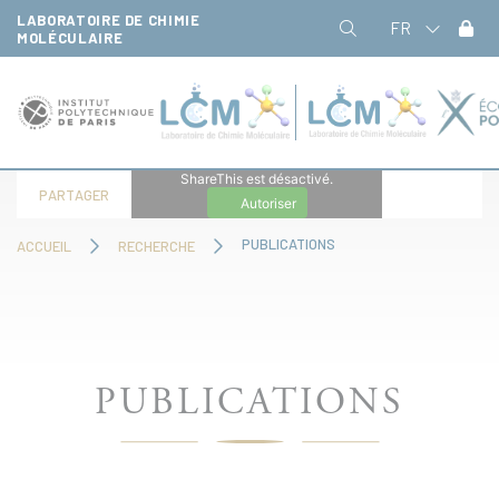
Panneau de gestion des cookies
LABORATOIRE DE CHIMIE
FR
MOLÉCULAIRE
ShareThis est désactivé.
PARTAGER
Autoriser
PUBLICATIONS
ACCUEIL
RECHERCHE
PUBLICATIONS