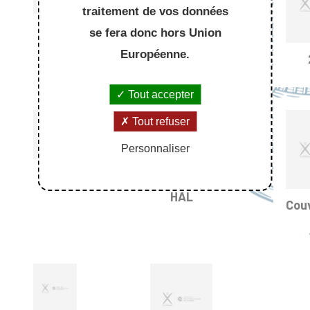
traitement de vos données
2018
se fera donc hors Union
2017
Européenne.
Tout accepter
Tout refuser
Personnaliser
2014
HAL
Cou