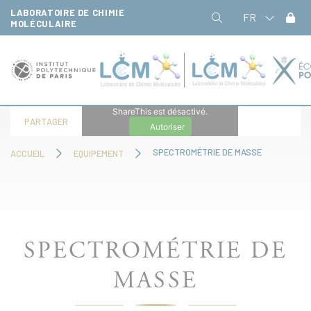
Panneau de gestion des cookies
LABORATOIRE DE CHIMIE
FR
MOLÉCULAIRE
ShareThis est désactivé.
PARTAGER
Autoriser
SPECTROMÉTRIE DE MASSE
ACCUEIL
EQUIPEMENT
SPECTROMÉTRIE DE
MASSE