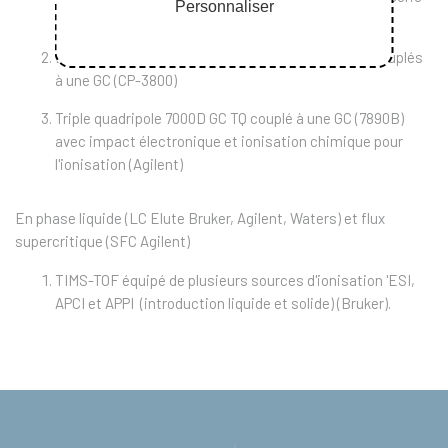
Personnaliser
450)
Deux pièges quadripolaire (Saturne 2000, Varian) couplés
à une GC (CP-3800)
Triple quadripole 7000D GC TQ couplé à une GC (7890B)
avec impact électronique et ionisation chimique pour
l'ionisation (Agilent)
En phase liquide (LC Elute Bruker, Agilent, Waters) et flux
supercritique (SFC Agilent)
TIMS-TOF équipé de plusieurs sources d'ionisation 'ESI,
APCI et APPI (introduction liquide et solide) (Bruker).