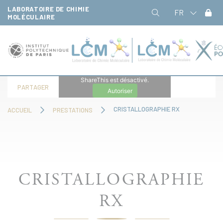
Panneau de gestion des cookies
LABORATOIRE DE CHIMIE
FR
MOLÉCULAIRE
ShareThis est désactivé.
PARTAGER
Autoriser
CRISTALLOGRAPHIE RX
ACCUEIL
PRESTATIONS
CRISTALLOGRAPHIE
RX