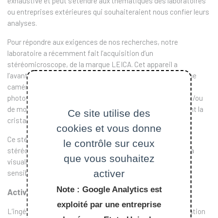
exhaustive et peut s’étendre aux thématiques des laboratoires
ou entreprises extérieures qui souhaiteraient nous confier leurs
analyses.
Pour répondre aux exigences de nos recherches, notre
laboratoire a récemment fait l’acquisition d’un
stéréomicroscope, de la marque LEICA. Cet appareil a
l’avantage d’être intégré en boîte à gants et de posséder une
caméra intégrée avec sortie vidéo sur ordinateur (prise de
photos possible). Ainsi, il nous est possible de visualiser et/ou
de monter des cristaux sensibles à l’air ou des cristaux dont la
Ce site utilise des
cristallisation s’est faite à froid.
cookies et vous donne
Ce stéréomicroscope vient s’ajouter à un autre
le contrôle sur ceux
stéréomicroscope de la marque WILD qui est utilisé pour la
que vous souhaitez
visualisation et le montage en routine des cristaux non-
activer
sensibles.
Note : Google Analytics est
Activités du service
exploité par une entreprise
L’ingénieure en charge du service s’occupe de la détermination