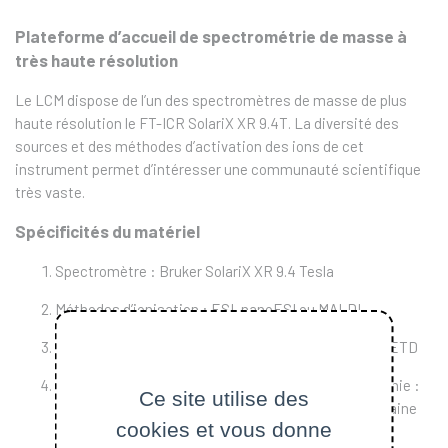
Plateforme d’accueil de spectrométrie de masse à
très haute résolution
Le LCM dispose de l’un des spectromètres de masse de plus
haute résolution le FT-ICR SolariX XR 9.4T. La diversité des
sources et des méthodes d’activation des ions de cet
instrument permet d’intéresser une communauté scientifique
très vaste.
Spécificités du matériel
Spectromètre : Bruker SolariX XR 9.4 Tesla
Méthodes d’ionisation : ESI, nanoESI ou MALDI
Méthodes d’activation : CID, SORI-CID, UVPD, ECD, ETD
Introduction d’échantillons, couplage Chromatographie :
Ce site utilise des
Passeur échantillon automatique « Nanomate », Chaine
cookies et vous donne
LC