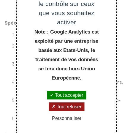
le contrôle sur ceux
que vous souhaitez
activer
Spécificités du site et expériences
Note : Google Analytics est
Analyse de petites molécules en mélange complexe,
exploité par une entreprise
Mesures de masses précises (molécules organiques,
basée aux Etats-Unis, le
organométalliques, peptides, protéines),
traitement de vos données
Identification de protéines par Peptide Mass
se fera donc hors Union
Fingerprinting,
Européenne.
Modifications post-traductionnelles (phosphorylations,
glycosylations),
Tout accepter
Séquençage de novo de peptides, Fragmentation top-
down de protéines par ECD,
Tout refuser
Analyse de complexes protéiques non covalents.
Personnaliser