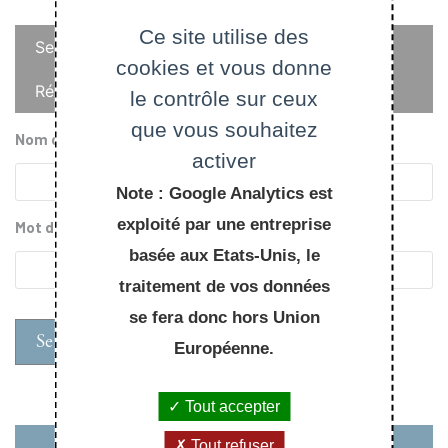
Onglets
Ce site utilise des
Se connecter
cookies et vous donne
principaux
Réinitialiser votre mot de passe
le contrôle sur ceux
que vous souhaitez
Nom d'utilisateur
activer
Note : Google Analytics est
exploité par une entreprise
Mot de passe
basée aux Etats-Unis, le
traitement de vos données
se fera donc hors Union
Européenne.
Tout accepter
Tout refuser