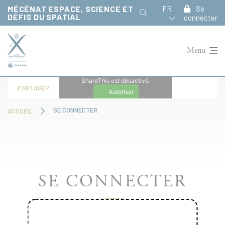
Panneau de gestion des cookies
MÉCÉNAT ESPACE, SCIENCE ET
FR
Se
DÉFIS DU SPATIAL
connecter
Menu
ShareThis est désactivé.
PARTAGER
Autoriser
SE CONNECTER
ACCUEIL
SE CONNECTER