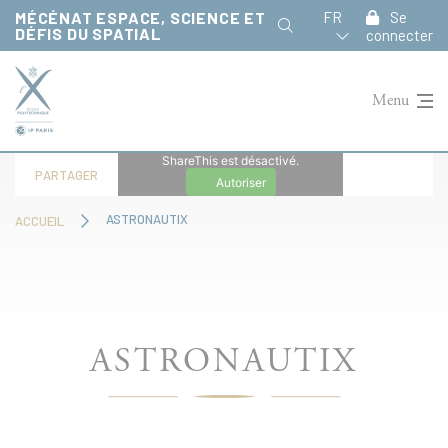
Panneau de gestion des cookies
MÉCÉNAT ESPACE, SCIENCE ET
FR
Se
DÉFIS DU SPATIAL
connecter
Menu
ShareThis est désactivé.
PARTAGER
Autoriser
ASTRONAUTIX
ACCUEIL
ASTRONAUTIX